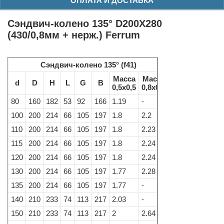
ОПЛАТА И ДОСТАВКА
Сэндвич-колено 135° D200X280
(430/0,8мм + нерж.) Ferrum
Сэндвич-колено 135° (f41)
Масса
Масса
d
D
H
L
G
B
0,5х0,5
0,8х0,5
80
160
182
53
92
166
1.19
-
100
200
214
66
105
197
1.8
2.2
110
200
214
66
105
197
1.8
2.23
115
200
214
66
105
197
1.8
2.24
120
200
214
66
105
197
1.8
2.24
130
200
214
66
105
197
1.77
2.28
135
200
214
66
105
197
1.77
-
140
210
233
74
113
217
2.03
-
150
210
233
74
113
217
2
2.64