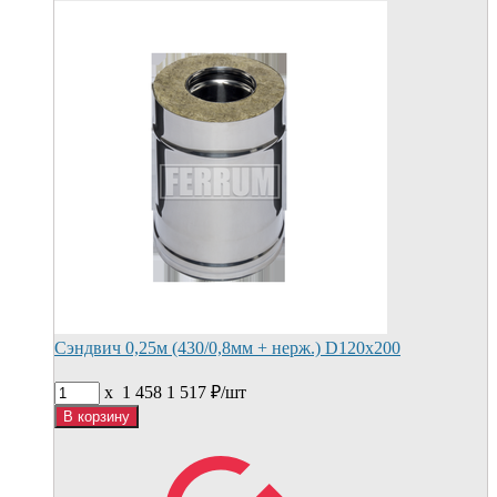
Сэндвич 0,25м (430/0,8мм + нерж.) D120х200
x
1 458
1 517
₽/
шт