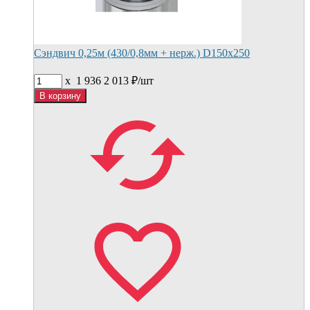
Сэндвич 0,25м (430/0,8мм + нерж.) D150х250
x
1 936
2 013
₽/
шт