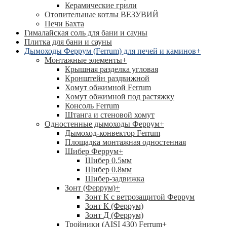
Керамические грили
Отопительные котлы ВЕЗУВИЙ
Печи Бахта
Гималайская соль для бани и сауны
Плитка для бани и сауны
Дымоходы Феррум (Ferrum) для печей и каминов
+
Монтажные элементы
+
Крышная разделка угловая
Кронштейн раздвижной
Хомут обжимной Ferrum
Хомут обжимной под растяжку
Консоль Ferrum
Штанга и стеновой хомут
Одностенные дымоходы Феррум
+
Дымоход-конвектор Ferrum
Площадка монтажная одностенная
Шибер Феррум
+
Шибер 0.5мм
Шибер 0.8мм
Шибер-задвижка
Зонт (Феррум)
+
Зонт К с ветрозащитой Феррум
Зонт К (Феррум)
Зонт Д (Феррум)
Тройники (AISI 430) Ferrum
+