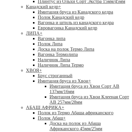
Плинтус из Ольхи Сорт Экстра 15мм/45мм
Канадский кедр
+
Имитация бруса из Канадского кедра
Полок Канадский кедр
Вагонка и штиль из канадского кедра
Евровагонка Канадский кедр
ЛИПА
+
Вагонка липа
Полок Липа
Доска на полок Термо Липа
Вагонка Термолипа
Наличник Липа
Наличник Липа Термо
ХВОЯ
+
Брус строганный
Имитация бруса из Хвои
+
Имитация бруса из Хвои Сорт АВ
137мм/16мм
Имитация бруса из Хвои Клееная Сорт
АВ 257мм/28мм
АБАШ АФРИКА
+
Полок из Термо Абаша африканского
Полок Абаш
+
Доска на полок из Абаша
Африканского 45мм/25мм