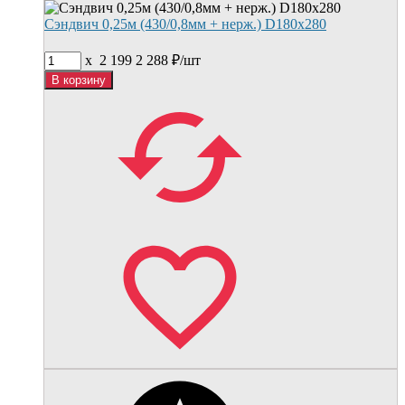
Сэндвич 0,25м (430/0,8мм + нерж.) D180х280
x
2 199
2 288
₽/
шт