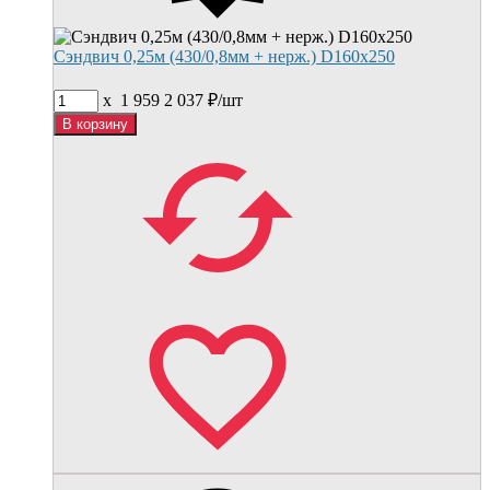
Сэндвич 0,25м (430/0,8мм + нерж.) D160х250
x
1 959
2 037
₽/
шт