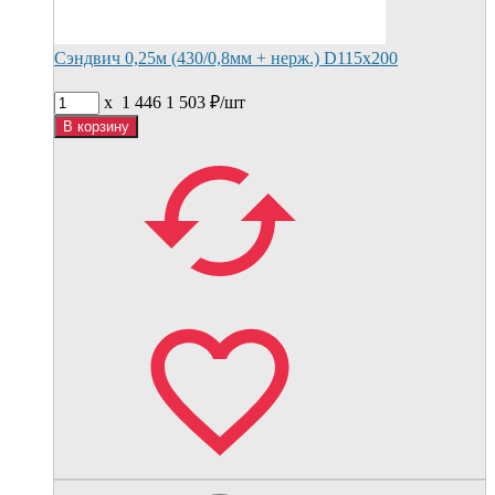
Сэндвич 0,25м (430/0,8мм + нерж.) D115х200
x
1 446
1 503
₽/
шт