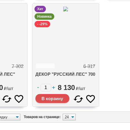
Хит
Новинка
- -29%
7 302
6 317
Й ЛЕС"
ДЕКОР "РУССКИЙ ЛЕС" 700
0
8 130
₽/
шт
₽/
шт
Товаров на странице: