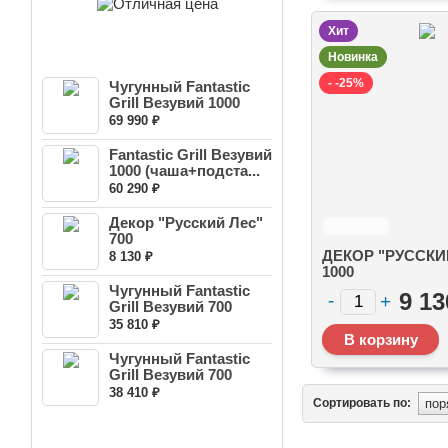
Хит
НОВЫЕ ПОСТУПЛЕНИЯ
Новинка
- -25%
Чугунный Fantastic
Grill Везувий 1000
Пре...
69 990 ₽
Fantastic Grill Везувий
1000 (чаша+подста...
60 290 ₽
Декор "Русский Лес"
700
ДЕКОР "РУССКИ
8 130 ₽
1000
Чугунный Fantastic
9 13
Grill Везувий 700
(чаш...
35 810 ₽
Чугунный Fantastic
Grill Везувий 700
Прес...
38 410 ₽
Сортировать по:
НОВОСТНАЯ РАССЫЛКА