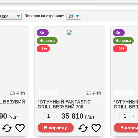
Товаров на странице:
Хит
Хит
Новинка
Новинка
- 3%
- -1%
69 349
36 949
L ВЕЗУВИЙ
ЧУГУННЫЙ FANTASTIC
ЧУГУННЫЙ
GRILL ВЕЗУВИЙ 700
GRILL ВЕЗ
ВКА+ПЛИТ
(ЧАША+ПОДСТАВКА+ПЛИТ
ПРЕСТИЖ
90
35 810
ГУННАЯ
А GURMAN 700+КРЫШКА)
(ЧАША+П
₽/
шт
₽/
шт
+КРЫШКА)
ПРЕСТИЖ
GURMAN 