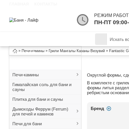
ГЛАВНАЯ
КОНТАКТЫ
РЕЖИМ РАБОТ
ПН-ПТ 09:00-
КАТАЛОГ
»
»
»
Печи-камины
Грили Мангалы Казаны Везувий
Fantastic G
ТОВАРОВ
FANTASTIC GR
КАТАЛОГ
Печи-камины
Округлой формы, сде
В комплекте с гриле
Гималайская соль для бани и
формы литья разделё
сауны
ребристым основание
Плитка для бани и сауны
Бренд
Дымоходы Феррум (Ferrum)
для печей и каминов
Печи для бани