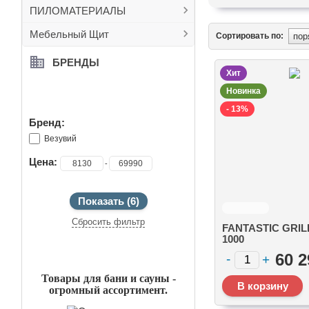
ПИЛОМАТЕРИАЛЫ
Мебельный Щит
Сортировать по:
БРЕНДЫ
Хит
ПОДОБРАТЬ
Новинка
- 13%
Бренд:
Везувий
Цена:
-
Сбросить фильтр
FANTASTIC GRIL
1000
(ЧАША+ПОДСТА
РЕКЛАМНЫЙ БЛОК
60 2
А+РЕШЕТКА ЧУ
"СТЕЙК" 450ММ
Товары для бани и сауны -
огромный ассортимент.