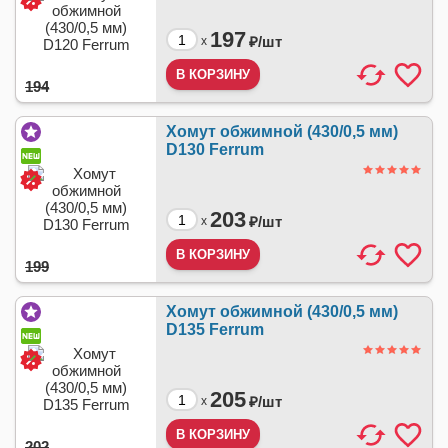
197
₽/
шт
x
194
Хомут обжимной (430/0,5 мм)
D130 Ferrum
203
₽/
шт
x
199
Хомут обжимной (430/0,5 мм)
D135 Ferrum
205
₽/
шт
x
202