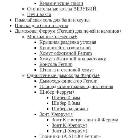
Керамические грили
Отопительные котлы ВЕЗУВИЙ
Печи Бахта
Гималайская соль для бани и сауны
Плитка для бани и сауны
Дымоходы Феррум (Ferrum) для печей и каминов
+
Монтажные элементы
+
Крышная разделка угловая
Кронштейн раздвижной
Хомут обжимной Ferrum
Хомут обжимной под растяжку
Консоль Ferrum
Штанга и стеновой хомут
Одностенные дымоходы Феррум
+
Дымоход-конвектор Ferrum
Площадка монтажная одностенная
Шибер Феррум
+
Шибер 0.5мм
Шибер 0.8мм
Шибер-задвижка
Зонт (Феррум)
+
Зонт К с ветрозащитой Феррум
Зонт К (Феррум)
Зонт Д (Феррум)
Тройники (AISI 430) Ferrum
+