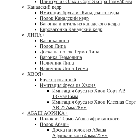
Плинтус из Ольхи Сорт Экстра 15мм/45мм
Канадский кедр
+
Имитация бруса из Канадского кедра
Полок Канадский кедр
Вагонка и штиль из канадского кедра
Евровагонка Канадский кедр
ЛИПА
+
Вагонка липа
Полок Липа
Доска на полок Термо Липа
Вагонка Термолипа
Наличник Липа
Наличник Липа Термо
ХВОЯ
+
Брус строганный
Имитация бруса из Хвои
+
Имитация бруса из Хвои Сорт АВ
137мм/16мм
Имитация бруса из Хвои Клееная Сорт
АВ 257мм/28мм
АБАШ АФРИКА
+
Полок из Термо Абаша африканского
Полок Абаш
+
Доска на полок из Абаша
Африканского 45мм/25мм