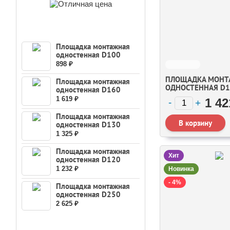
НОВЫЕ ПОСТУПЛЕНИЯ
Площадка монтажная
одностенная D100
Ferrum
898 ₽
ПЛОЩАДКА МОНТ
Площадка монтажная
ОДНОСТЕННАЯ D1
одностенная D160
Ferrum
1 619 ₽
1 42
Площадка монтажная
одностенная D130
Ferrum
1 325 ₽
Площадка монтажная
Хит
одностенная D120
Ferrum
1 232 ₽
Новинка
- 4%
Площадка монтажная
одностенная D250
Ferrum
2 625 ₽
НОВОСТНАЯ РАССЫЛКА